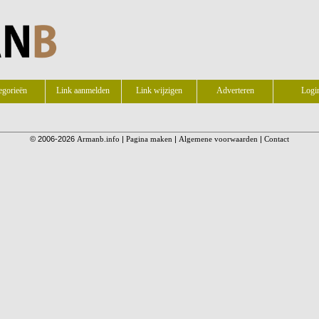
egorieën
Link aanmelden
Link wijzigen
Adverteren
Logi
© 2006-2026
Armanb.info
|
Pagina maken
|
Algemene voorwaarden
|
Contact